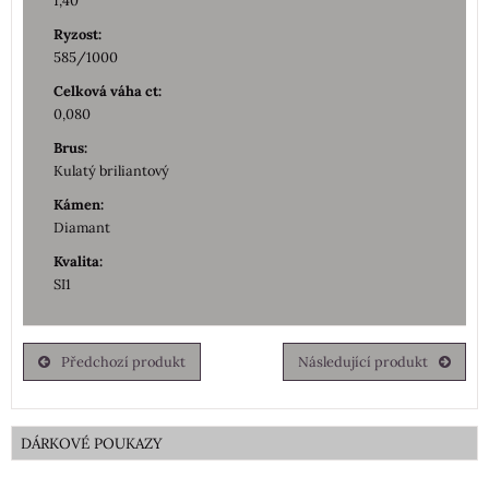
1,40
Ryzost:
585/1000
Celková váha ct:
0,080
Brus:
Kulatý briliantový
Kámen:
Diamant
Kvalita:
SI1
Předchozí produkt
Následující produkt
DÁRKOVÉ POUKAZY