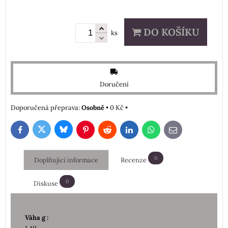
DO KOŠÍKU
ks
Doručení
Osobně
•
0 Kč
•
Bluesky
Twitter
Facebook
Pinterest
Reddit
LinkedIn
WhatsApp
E-
mail
0
Doplňující informace
Recenze
0
Diskuse
Váha g :