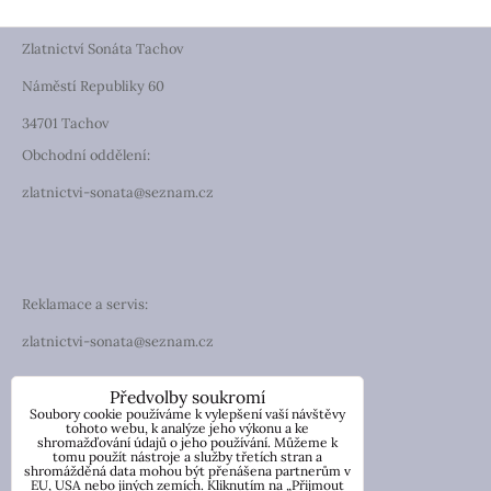
Zlatnictví Sonáta Tachov
Náměstí Republiky 60
34701 Tachov
Obchodní oddělení:
zlatnictvi-sonata@seznam.cz
Reklamace a servis:
zlatnictvi-sonata@seznam.cz
TELEFON
Předvolby soukromí
Soubory cookie používáme k vylepšení vaší návštěvy
Telefon: +420 774 194 130
tohoto webu, k analýze jeho výkonu a ke
shromažďování údajů o jeho používání. Můžeme k
tomu použít nástroje a služby třetích stran a
IČO: 13854976
shromážděná data mohou být přenášena partnerům v
DIČ: CZ7057181846
EU, USA nebo jiných zemích. Kliknutím na „Přijmout