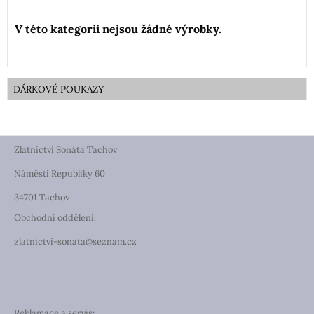
DÁRKOVÉ POUKAZY
Zlatnictví Sonáta Tachov
Náměstí Republiky 60
34701 Tachov
Obchodní oddělení:
zlatnictvi-sonata@seznam.cz
Reklamace a servis: