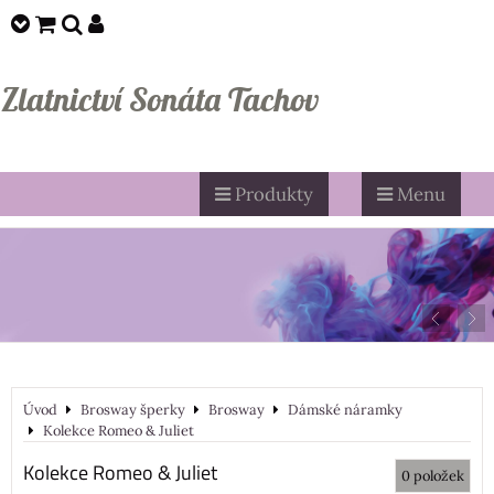
Zlatnictví Sonáta Tachov
Produkty
Menu
Úvod
Brosway šperky
Brosway
Dámské náramky
Kolekce Romeo & Juliet
Kolekce Romeo & Juliet
0
položek