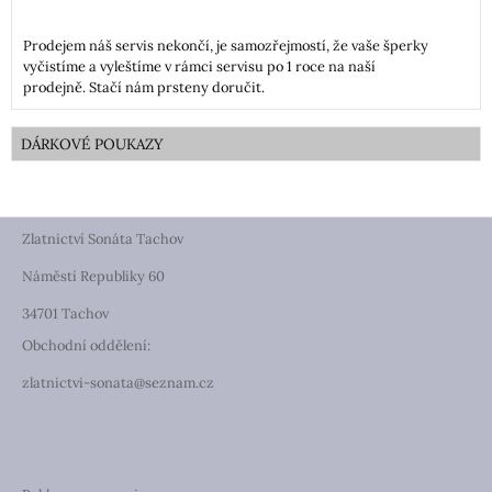
Prodejem náš servis nekončí, je samozřejmostí, že vaše šperky
vyčistíme a vyleštíme v rámci servisu po 1 roce na naší
prodejně. Stačí nám prsteny doručit.
DÁRKOVÉ POUKAZY
Zlatnictví Sonáta Tachov
Náměstí Republiky 60
34701 Tachov
Obchodní oddělení:
zlatnictvi-sonata@seznam.cz