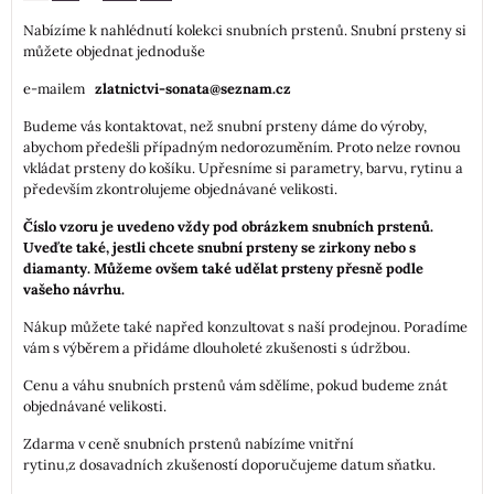
Nabízíme k nahlédnutí kolekci snubních prstenů. Snubní prsteny si
můžete objednat jednoduše
e-mailem
zlatnictvi-sonata@seznam.cz
Budeme vás kontaktovat, než snubní prsteny dáme do výroby,
abychom předešli případným nedorozuměním. Proto nelze rovnou
vkládat prsteny do košíku. Upřesníme si parametry, barvu, rytinu a
především zkontrolujeme objednávané velikosti.
Číslo vzoru je uvedeno vždy pod obrázkem snubních prstenů.
Uveďte také, jestli chcete snubní prsteny se zirkony nebo s
diamanty. Můžeme ovšem také udělat prsteny přesně podle
vašeho návrhu.
Nákup můžete také napřed konzultovat s naší prodejnou. Poradíme
vám s výběrem a přidáme dlouholeté zkušenosti s údržbou.
Cenu a váhu snubních prstenů vám sdělíme, pokud budeme znát
objednávané velikosti.
Zdarma v ceně snubních prstenů nabízíme vnitřní
rytinu,z dosavadních zkušeností doporučujeme datum sňatku.