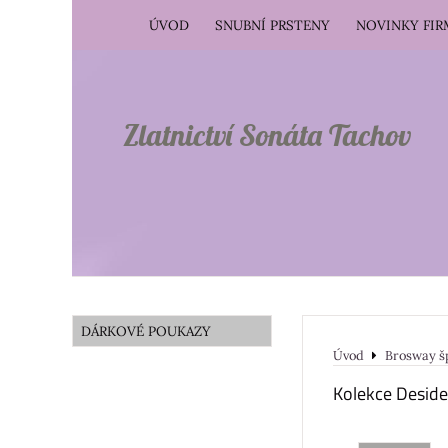
ÚVOD
SNUBNÍ PRSTENY
NOVINKY FI
Zlatnictví Sonáta Tachov
DÁRKOVÉ POUKAZY
Úvod
Brosway š
Kolekce Deside