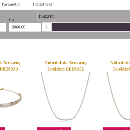
Parametry
Hledat text
1158,0 Kč
Do:
am
bulka
k Brosway
Náhrdelník Brosway
Náhrdeln
 BEIN020
Desideri BEIN022
Desider