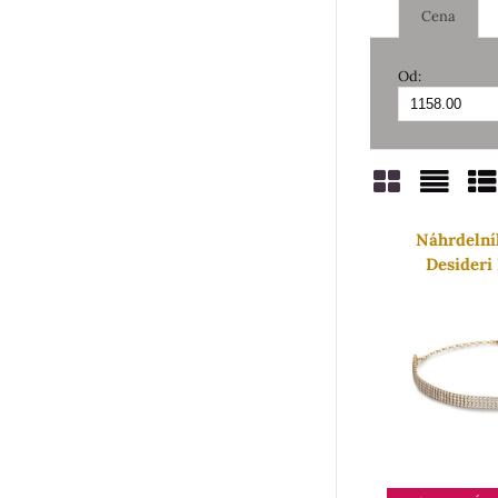
Cena
Od:
Mřížka
Sezn
Ta
Náhrdelní
Desideri