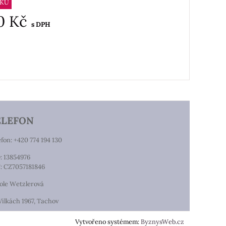
VKU
50 Kč
s DPH
ELEFON
efon: +420 774 194 130
: 13854976
: CZ7057181846
ole Wetzlerová
Vilkách 1967, Tachov
Vytvořeno systémem:
ByznysWeb.cz