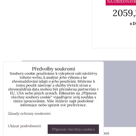
NA OBJEDNÁV
2059,
s 
Zlatnictví Sonáta Tachov
Předvolby soukromí
Soubory cookie používáme k vylepšení vaší návštěvy
Náměstí Republiky 60
tohoto webu, k analýze jeho výkonu a ke
shromažďování údajů o jeho používání. Můžeme k
tomu použít nástroje a služby třetích stran a
34701 Tachov
shromážděná data mohou být přenášena partnerům v
EU, USA nebo jiných zemích. Kliknutím na „Přijmout
všechny soubory cookie“ vyjadřujete svůj souhlas s
tímto zpracováním. Níže můžete najít podrobné
informace nebo upravit své preference.
Zásady ochrany soukromí
Ukázat podrobnosti
Přijmout všechny cookies
Předvolby soukromí
Zásady ochrany soukromí