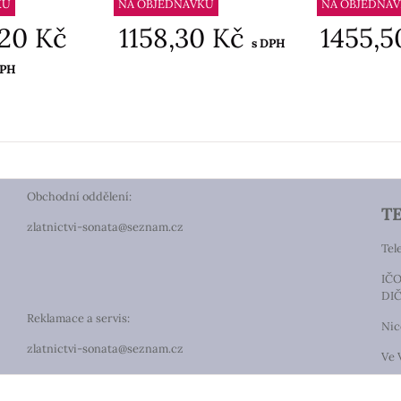
KU
NA OBJEDNÁVKU
NA OBJEDNÁ
20 Kč
1158,30 Kč
1455,
s DPH
DPH
Obchodní oddělení:
T
zlatnictvi-sonata@seznam.cz
Tel
IČO
DIČ
Reklamace a servis:
Nic
zlatnictvi-sonata@seznam.cz
Ve 