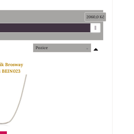
2060,0 Kč
Pozice
ík Brosway
i BEIN023