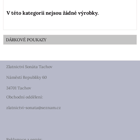
DÁRKOVÉ POUKAZY
Zlatnictví Sonáta Tachov
Náměstí Republiky 60
34701 Tachov
Obchodní oddělení:
zlatnictvi-sonata@seznam.cz
Reklamace a servis: