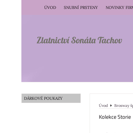
ÚVOD
SNUBNÍ PRSTENY
NOVINKY FI
Zlatnictví Sonáta Tachov
DÁRKOVÉ POUKAZY
Úvod
Brosway š
Kolekce Storie