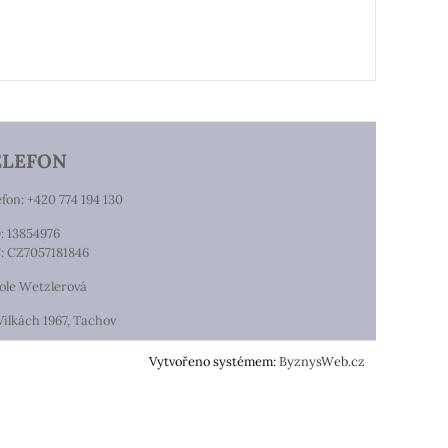
ELEFON
efon: +420 774 194 130
: 13854976
: CZ7057181846
ole Wetzlerová
Vilkách 1967, Tachov
Vytvořeno systémem:
ByznysWeb.cz