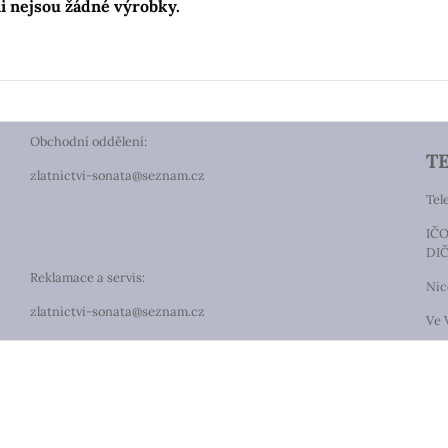
Obchodní oddělení:
T
zlatnictvi-sonata@seznam.cz
Tel
IČO
DIČ
Reklamace a servis:
Nic
zlatnictvi-sonata@seznam.cz
Ve 