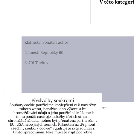
Zlatnictví Sonáta Tachov
Náměstí Republiky 60
34701 Tachov
Předvolby soukromí
Soubory cookie používáme k vylepšení vaší návštěvy
Předvolby soukromí
Zásady ochrany soukromí
tohoto webu, k analýze jeho výkonu a ke
shromažďování údajů o jeho používání. Můžeme k
tomu použít nástroje a služby třetích stran a
shromážděná data mohou být přenášena partnerům v
EU, USA nebo jiných zemích. Kliknutím na „Přijmout
všechny soubory cookie“ vyjadřujete svůj souhlas s
tímto zpracováním. Níže můžete najít podrobné