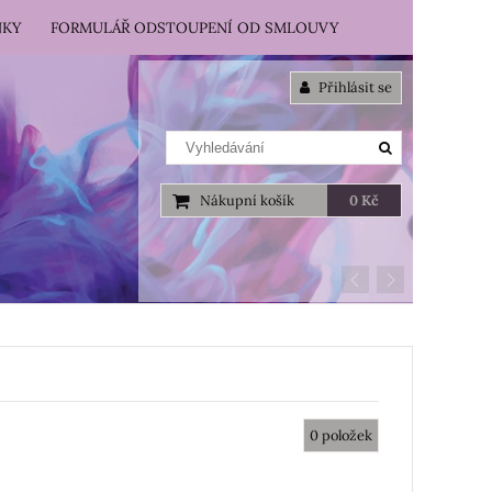
NKY
FORMULÁŘ ODSTOUPENÍ OD SMLOUVY
Přihlásit se
Nákupní košík
0 Kč
0
položek