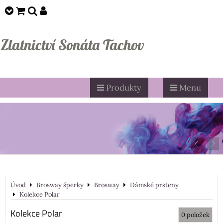
Zlatnictví Sonáta Tachov
Produkty
Menu
Úvod
Brosway šperky
Brosway
Dámské prsteny
Kolekce Polar
Kolekce Polar
0
položek