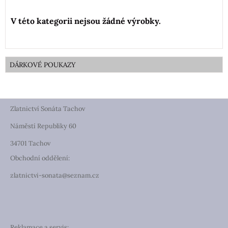
DÁRKOVÉ POUKAZY
Zlatnictví Sonáta Tachov
Náměstí Republiky 60
34701 Tachov
Obchodní oddělení:
zlatnictvi-sonata@seznam.cz
Reklamace a servis: