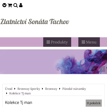
Zlatnictví Sonáta Tachov
Produkty
Menu
Úvod
Brosway šperky
Brosway
Pánské náramky
Kolekce Tj man
Kolekce Tj man
0
položek