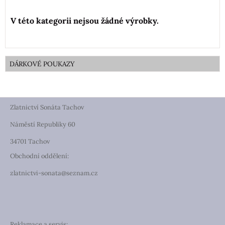
DÁRKOVÉ POUKAZY
Zlatnictví Sonáta Tachov
Náměstí Republiky 60
34701 Tachov
Obchodní oddělení:
zlatnictvi-sonata@seznam.cz
Reklamace a servis: