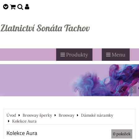
Zlatnictví Sonáta Tachov
Produkty
Menu
Úvod
Brosway šperky
Brosway
Dámské náramky
Kolekce Aura
Kolekce Aura
0
položek