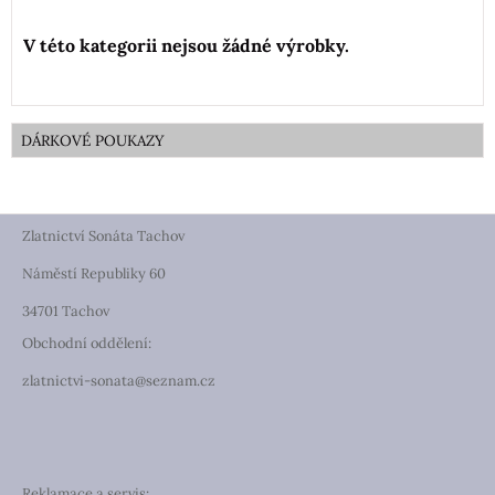
DÁRKOVÉ POUKAZY
Zlatnictví Sonáta Tachov
Náměstí Republiky 60
34701 Tachov
Obchodní oddělení:
zlatnictvi-sonata@seznam.cz
Reklamace a servis: