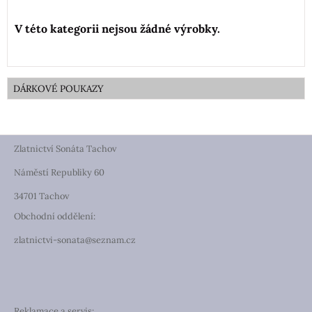
DÁRKOVÉ POUKAZY
Zlatnictví Sonáta Tachov
Náměstí Republiky 60
34701 Tachov
Obchodní oddělení:
zlatnictvi-sonata@seznam.cz
Reklamace a servis: