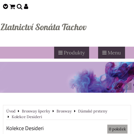
Zlatnictví Sonáta Tachov
Produkty
Menu
Úvod
Brosway šperky
Brosway
Dámské prsteny
Kolekce Desideri
Kolekce Desideri
0
položek