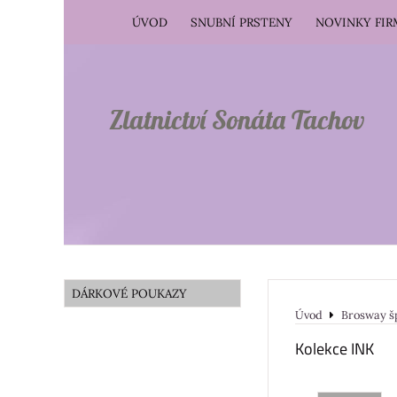
ÚVOD
SNUBNÍ PRSTENY
NOVINKY FI
Zlatnictví Sonáta Tachov
DÁRKOVÉ POUKAZY
Úvod
Brosway š
Kolekce INK