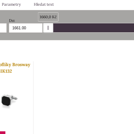
Parametry
Hledat text
1660,0 Kč
Do:
am
bulka
flíky Brosway
IK132