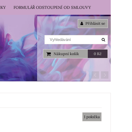
NKY
FORMULÁŘ ODSTOUPENÍ OD SMLOUVY
Přihlásit se
Nákupní košík
0 Kč
1
položka