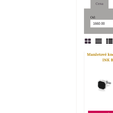
Cena
Od:
Mřížka
Sezn
Ta
Manžetové kno
INK B