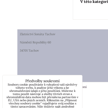
Zlatnictví Sonáta Tachov
Náměstí Republiky 60
34701 Tachov
Předvolby soukromí
Soubory cookie používáme k vylepšení vaší návštěvy
Předvolby soukromí
Zásady ochrany soukromí
tohoto webu, k analýze jeho výkonu a ke
shromažďování údajů o jeho používání. Můžeme k
tomu použít nástroje a služby třetích stran a
shromážděná data mohou být přenášena partnerům v
EU, USA nebo jiných zemích. Kliknutím na „Přijmout
všechny soubory cookie“ vyjadřujete svůj souhlas s
tímto zpracováním. Níže můžete najít podrobné