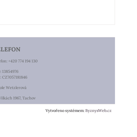
ELEFON
efon: +420 774 194 130
: 13854976
: CZ7057181846
ole Wetzlerová
Vilkách 1967, Tachov
Vytvořeno systémem:
ByznysWeb.cz