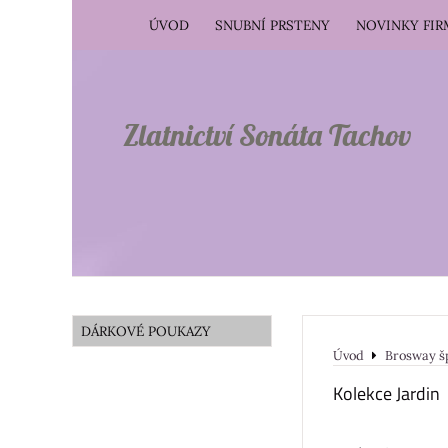
ÚVOD
SNUBNÍ PRSTENY
NOVINKY FI
Zlatnictví Sonáta Tachov
DÁRKOVÉ POUKAZY
Úvod
Brosway š
Kolekce Jardin