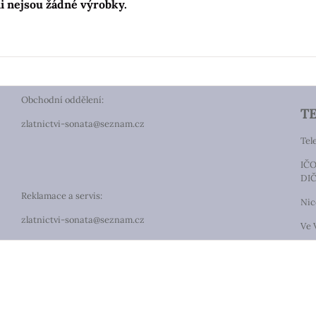
Obchodní oddělení:
T
zlatnictvi-sonata@seznam.cz
Tel
IČO
DIČ
Reklamace a servis:
Nic
zlatnictvi-sonata@seznam.cz
Ve 