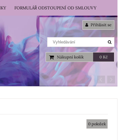
NKY
FORMULÁŘ ODSTOUPENÍ OD SMLOUVY
Přihlásit se
Nákupní košík
0 Kč
0
položek