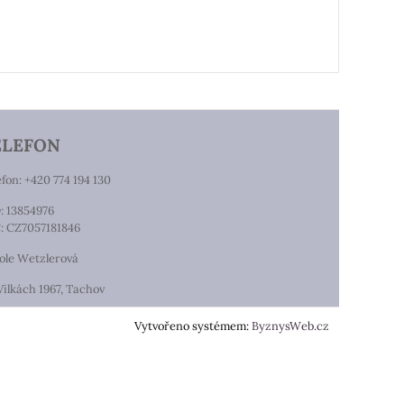
ELEFON
efon: +420 774 194 130
: 13854976
: CZ7057181846
ole Wetzlerová
Vilkách 1967, Tachov
Vytvořeno systémem:
ByznysWeb.cz