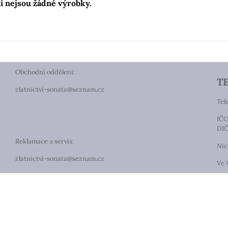
Obchodní oddělení:
T
zlatnictvi-sonata@seznam.cz
Tel
IČO
DIČ
Reklamace a servis:
Nic
zlatnictvi-sonata@seznam.cz
Ve 