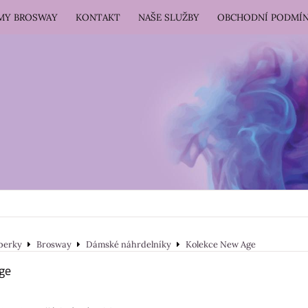
RMY BROSWAY
KONTAKT
NAŠE SLUŽBY
OBCHODNÍ PODMÍ
perky
Brosway
Dámské náhrdelníky
Kolekce New Age
ge