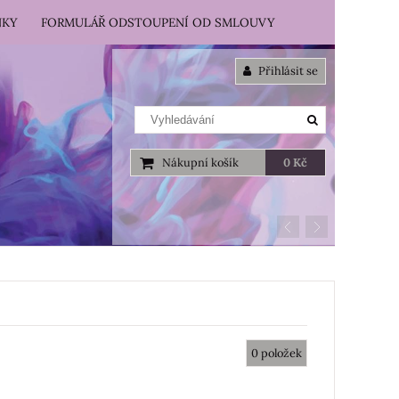
NKY
FORMULÁŘ ODSTOUPENÍ OD SMLOUVY
Přihlásit se
Nákupní košík
0 Kč
0
položek