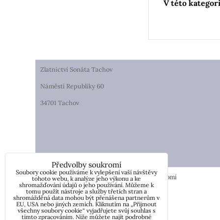
Zlatnictví Sonáta Tachov
Náměstí Republiky 60
34701 Tachov
Předvolby soukromí
Soubory cookie používáme k vylepšení vaší návštěvy
Předvolby soukromí
Zásady ochrany soukromí
tohoto webu, k analýze jeho výkonu a ke
shromažďování údajů o jeho používání. Můžeme k
tomu použít nástroje a služby třetích stran a
shromážděná data mohou být přenášena partnerům v
EU, USA nebo jiných zemích. Kliknutím na „Přijmout
všechny soubory cookie“ vyjadřujete svůj souhlas s
tímto zpracováním. Níže můžete najít podrobné