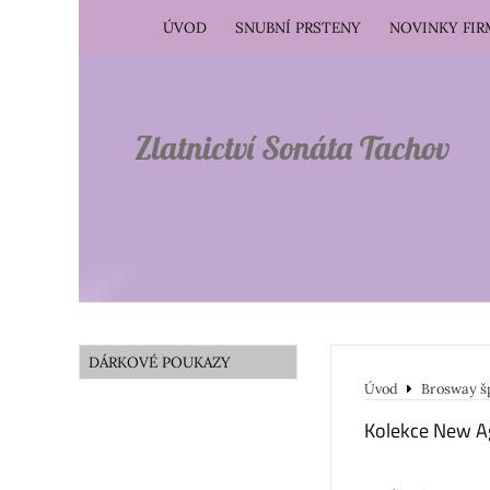
ÚVOD
SNUBNÍ PRSTENY
NOVINKY FI
Zlatnictví Sonáta Tachov
DÁRKOVÉ POUKAZY
Úvod
Brosway š
Kolekce New A