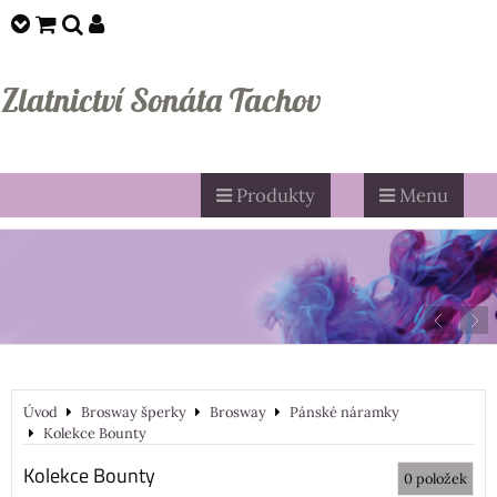
Zlatnictví Sonáta Tachov
Produkty
Menu
Úvod
Brosway šperky
Brosway
Pánské náramky
Kolekce Bounty
Kolekce Bounty
0
položek