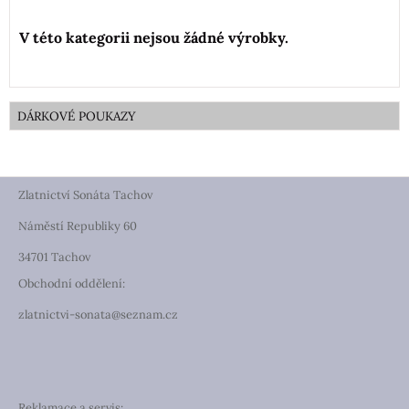
DÁRKOVÉ POUKAZY
Zlatnictví Sonáta Tachov
Náměstí Republiky 60
34701 Tachov
Obchodní oddělení:
zlatnictvi-sonata@seznam.cz
Reklamace a servis: