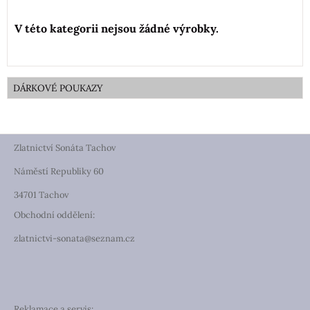
DÁRKOVÉ POUKAZY
Zlatnictví Sonáta Tachov
Náměstí Republiky 60
34701 Tachov
Obchodní oddělení:
zlatnictvi-sonata@seznam.cz
Reklamace a servis: