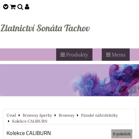
Zlatnictví Sonáta Tachov
Produkty
Menu
Úvod
Brosway šperky
Brosway
Pánské náhrdelníky
Kolekce CALIBURN
Kolekce CALIBURN
0
položek