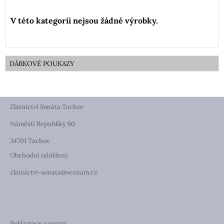
DÁRKOVÉ POUKAZY
Zlatnictví Sonáta Tachov
Náměstí Republiky 60
34701 Tachov
Obchodní oddělení:
zlatnictvi-sonata@seznam.cz
Reklamace a servis: