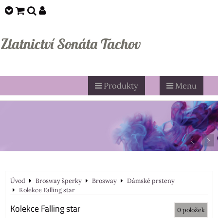
Zlatnictví Sonáta Tachov
Produkty
Menu
Úvod
Brosway šperky
Brosway
Dámské prsteny
Kolekce Falling star
Kolekce Falling star
0
položek