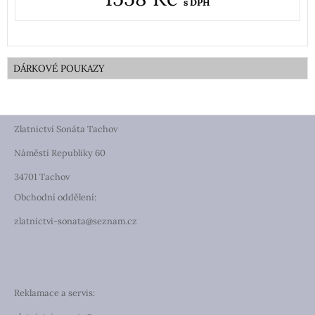
s DPH
DÁRKOVÉ POUKAZY
Zlatnictví Sonáta Tachov
Náměstí Republiky 60
34701 Tachov
Obchodní oddělení:
zlatnictvi-sonata@seznam.cz
Reklamace a servis: