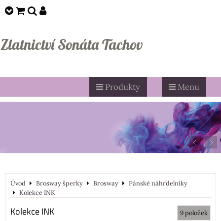
Zlatnictví Sonáta Tachov
Produkty
Menu
Úvod
Brosway šperky
Brosway
Pánské náhrdelníky
Kolekce INK
Kolekce INK
9
položek