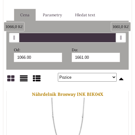
Cena
Parametry
Hledat text
1066,0 Kč
1661,0 Kč
Od:
Do:
Mřížka
Seznam
Tabulka
Náhrdelník Brosway INK BIK04X