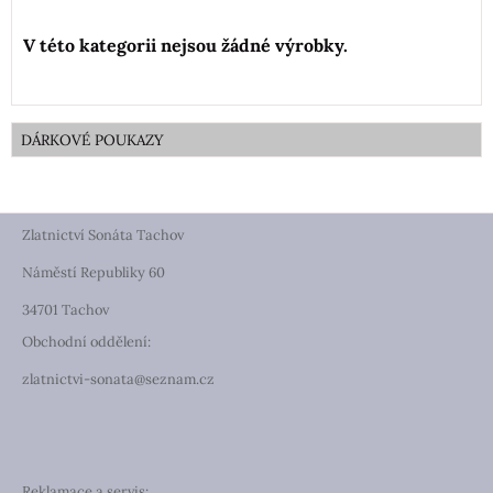
DÁRKOVÉ POUKAZY
Zlatnictví Sonáta Tachov
Náměstí Republiky 60
34701 Tachov
Obchodní oddělení:
zlatnictvi-sonata@seznam.cz
Reklamace a servis: