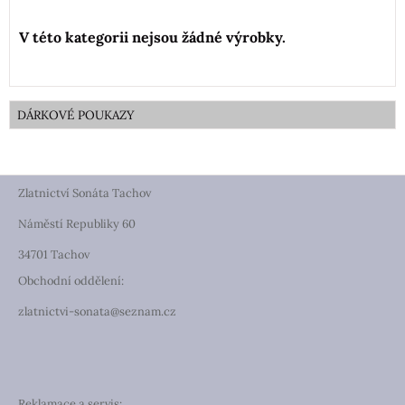
DÁRKOVÉ POUKAZY
Zlatnictví Sonáta Tachov
Náměstí Republiky 60
34701 Tachov
Obchodní oddělení:
zlatnictvi-sonata@seznam.cz
Reklamace a servis: