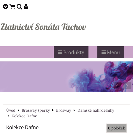
Zlatnictví Sonáta Tachov
Produkty
Menu
Úvod
Brosway šperky
Brosway
Dámské náhrdelníky
Kolekce Dafne
Kolekce Dafne
0
položek