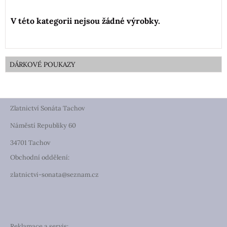
DÁRKOVÉ POUKAZY
Zlatnictví Sonáta Tachov
Náměstí Republiky 60
34701 Tachov
Obchodní oddělení:
zlatnictvi-sonata@seznam.cz
Reklamace a servis: