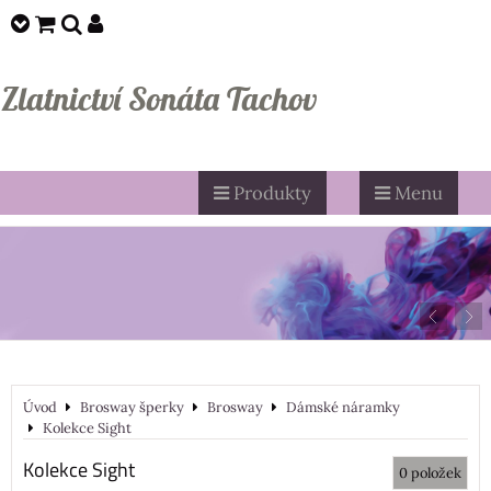
Zlatnictví Sonáta Tachov
Produkty
Menu
Úvod
Brosway šperky
Brosway
Dámské náramky
Kolekce Sight
Kolekce Sight
0
položek