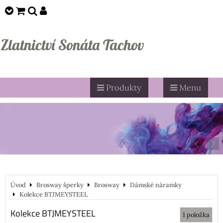
Zlatnictví Sonáta Tachov
Produkty
Menu
Úvod
Brosway šperky
Brosway
Dámské náramky
Kolekce BTJMEYSTEEL
Kolekce BTJMEYSTEEL
1
položka