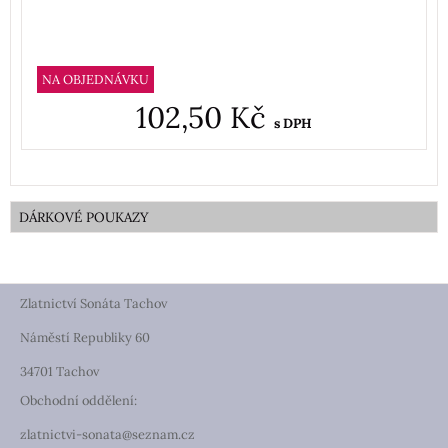
NA OBJEDNÁVKU
102,50 Kč
s DPH
DÁRKOVÉ POUKAZY
Zlatnictví Sonáta Tachov
Náměstí Republiky 60
34701 Tachov
Obchodní oddělení:
zlatnictvi-sonata@seznam.cz