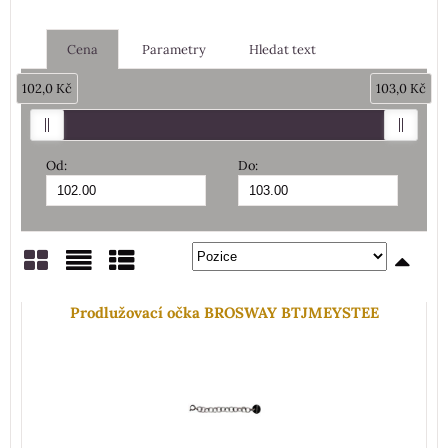
Cena
Parametry
Hledat text
102,0 Kč
103,0 Kč
Od:
Do:
Mřížka
Seznam
Tabulka
Prodlužovací očka BROSWAY BTJMEYSTEE