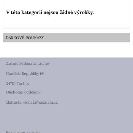
DÁRKOVÉ POUKAZY
Zlatnictví Sonáta Tachov
Náměstí Republiky 60
34701 Tachov
Obchodní oddělení:
zlatnictvi-sonata@seznam.cz
Reklamace a servis: