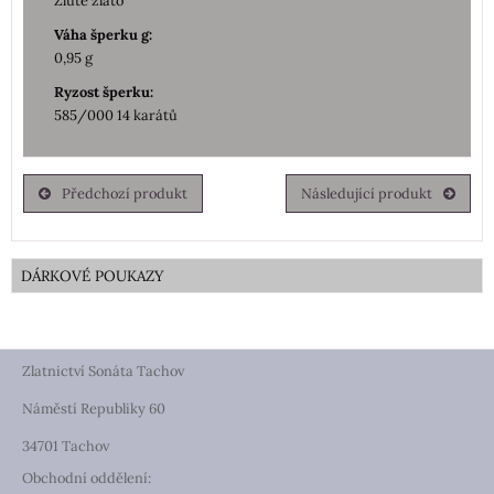
Žluté zlato
Váha šperku g:
0,95 g
Ryzost šperku:
585/000 14 karátů
Předchozí produkt
Následující produkt
DÁRKOVÉ POUKAZY
Zlatnictví Sonáta Tachov
Náměstí Republiky 60
34701 Tachov
Obchodní oddělení: