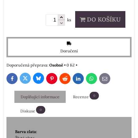
DO KOŠÍKU
ks
Doručení
Osobně
•
0 Kč
•
Bluesky
Twitter
Facebook
Pinterest
Reddit
LinkedIn
WhatsApp
E-
mail
0
Doplňující informace
Recenze
0
Diskuse
Barva zlata: