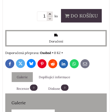
DO KOŠÍKU
ks
Doručení
Osobně
•
0 Kč
•
Bluesky
Twitter
Facebook
Pinterest
Reddit
LinkedIn
WhatsApp
E-
mail
Galerie
Doplňující informace
0
0
Recenze
Diskuse
Galerie