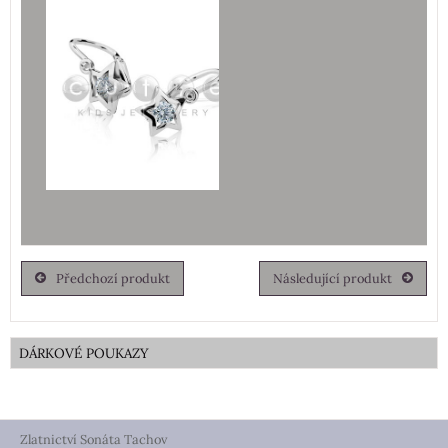
Předchozí produkt
Následující produkt
DÁRKOVÉ POUKAZY
Zlatnictví Sonáta Tachov