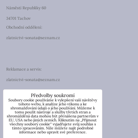
Náměstí Republiky 60
34701 Tachov
Obchodní oddělení:
zlatnictvi-sonata@seznam.cz
Reklamace a servis:
zlatnictvi-sonata@seznam.cz
TELEFON
Předvolby soukromí
Soubory cookie používáme k vylepšení vaší návštěvy
Telefon: +420 774 194 130
tohoto webu, k analýze jeho výkonu a ke
shromažďování údajů o jeho používání. Můžeme k
tomu použít nástroje a služby třetích stran a
IČO: 13854976
shromážděná data mohou být přenášena partnerům v
DIČ: CZ7057181846
EU, USA nebo jiných zemích. Kliknutím na „Přijmout
všechny soubory cookie“ vyjadřujete svůj souhlas s
tímto zpracováním. Níže můžete najít podrobné
Nicole Wetzlerová
informace nebo upravit své preference.