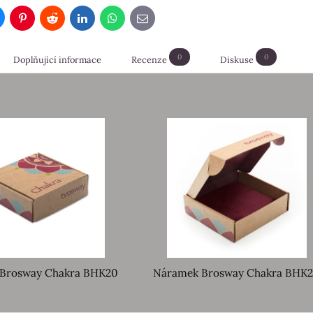
luesky
Pinterest
Reddit
LinkedIn
WhatsApp
E-
mail
0
0
Doplňující informace
Recenze
Diskuse
Brosway Chakra BHK20
Náramek Brosway Chakra BHK