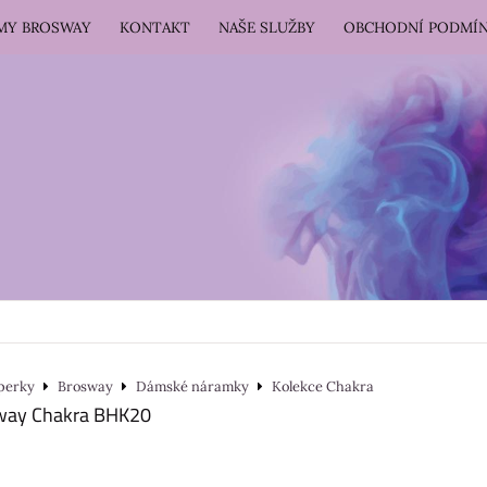
RMY BROSWAY
KONTAKT
NAŠE SLUŽBY
OBCHODNÍ PODMÍ
perky
Brosway
Dámské náramky
Kolekce Chakra
way Chakra BHK20