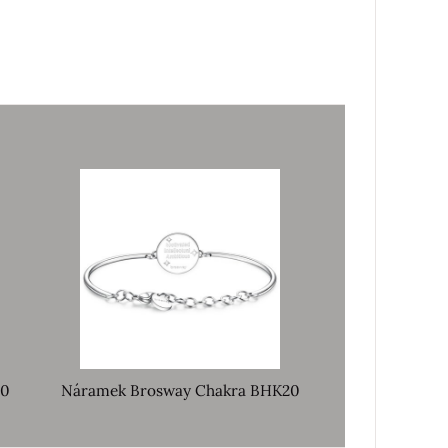
20
Náramek Brosway Chakra BHK20