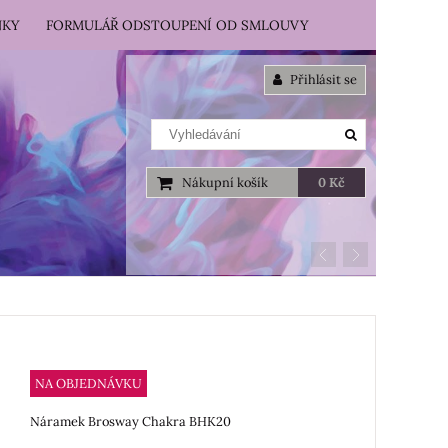
NKY
FORMULÁŘ ODSTOUPENÍ OD SMLOUVY
Přihlásit se
Nákupní košík
0 Kč
NA OBJEDNÁVKU
Náramek Brosway Chakra BHK20