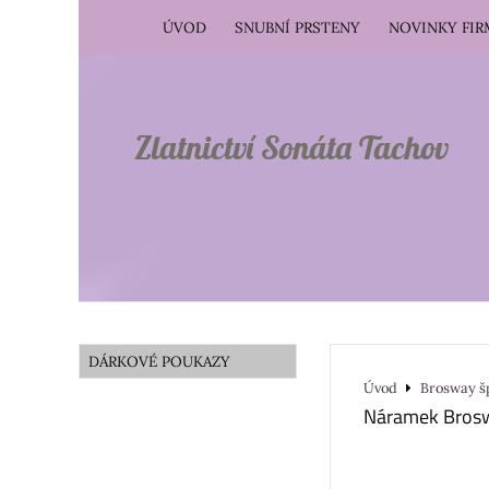
ÚVOD
SNUBNÍ PRSTENY
NOVINKY FI
Zlatnictví Sonáta Tachov
DÁRKOVÉ POUKAZY
Úvod
Brosway š
Náramek Bros