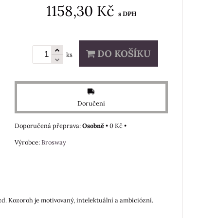
1158,30 Kč
s DPH
DO KOŠÍKU
ks
Doručení
Osobně
•
0 Kč
•
Výrobce:
Brosway
zd. Kozoroh je motivovaný, intelektuální a ambiciózní.