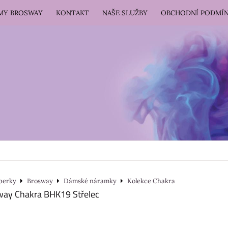
RMY BROSWAY
KONTAKT
NAŠE SLUŽBY
OBCHODNÍ PODMÍ
perky
Brosway
Dámské náramky
Kolekce Chakra
ay Chakra BHK19 Střelec