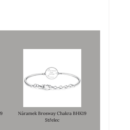
19
Náramek Brosway Chakra BHK19
Střelec