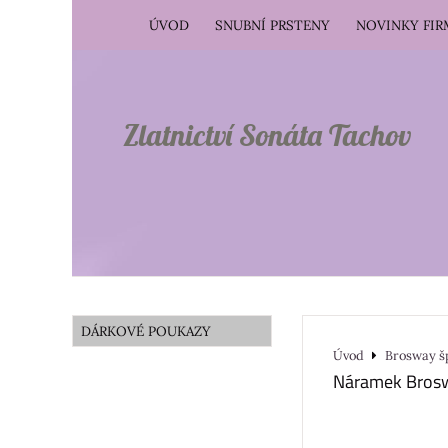
ÚVOD
SNUBNÍ PRSTENY
NOVINKY FI
Zlatnictví Sonáta Tachov
DÁRKOVÉ POUKAZY
Úvod
Brosway š
Náramek Brosw