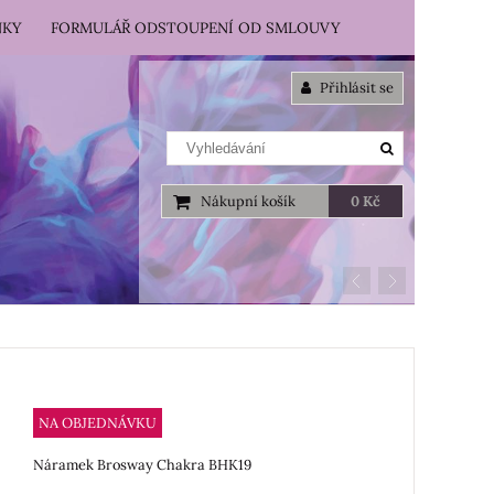
NKY
FORMULÁŘ ODSTOUPENÍ OD SMLOUVY
Přihlásit se
Nákupní košík
0 Kč
NA OBJEDNÁVKU
Náramek Brosway Chakra BHK19