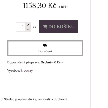
1158,30 Kč
s DPH
DO KOŠÍKU
ks
Doručení
Osobně
•
0 Kč
•
Výrobce:
Brosway
d. Střelec je optimistický, nezávislý a duchovní.