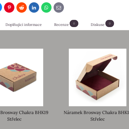
luesky
Pinterest
Reddit
LinkedIn
WhatsApp
E-
mail
0
0
Doplňující informace
Recenze
Diskuse
Brosway Chakra BHK19
Náramek Brosway Chakra BHK
Střelec
Střelec