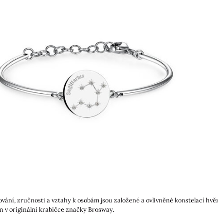
hování, zručnosti a vztahy k osobám jsou založené a ovlivněné konstelací hvěz
 v originální krabičce značky Brosway.