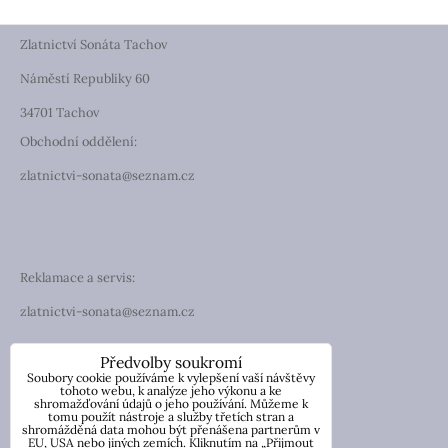
Zlatnictví Sonáta Tachov
Náměstí Republiky 60
34701 Tachov
Obchodní oddělení:
zlatnictvi-sonata@seznam.cz
Reklamace a servis:
zlatnictvi-sonata@seznam.cz
TELEFON
Předvolby soukromí
Soubory cookie používáme k vylepšení vaší návštěvy
Telefon: +420 774 194 130
tohoto webu, k analýze jeho výkonu a ke
shromažďování údajů o jeho používání. Můžeme k
tomu použít nástroje a služby třetích stran a
IČO: 13854976
shromážděná data mohou být přenášena partnerům v
DIČ: CZ7057181846
EU, USA nebo jiných zemích. Kliknutím na „Přijmout