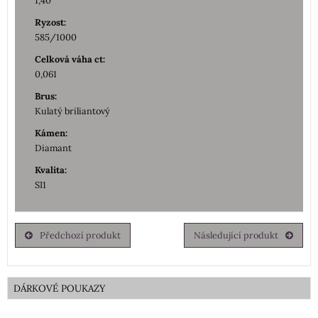
1,40
Ryzost:
585/1000
Celková váha ct:
0,061
Brus:
Kulatý briliantový
Kámen:
Diamant
Kvalita:
SI1
Předchozí produkt
Následující produkt
DÁRKOVÉ POUKAZY