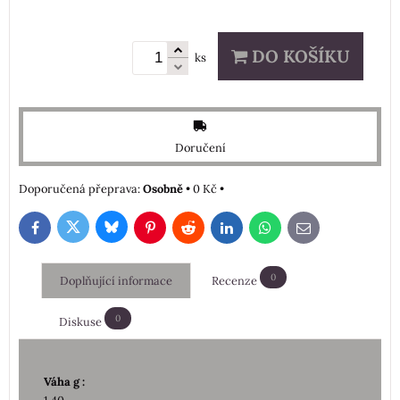
DO KOŠÍKU
ks
Doručení
Osobně
•
0 Kč
•
Bluesky
Twitter
Facebook
Pinterest
Reddit
LinkedIn
WhatsApp
E-
mail
0
Doplňující informace
Recenze
0
Diskuse
Váha g :