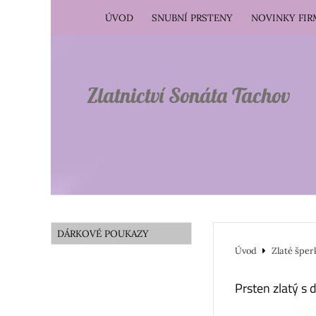
ÚVOD
SNUBNÍ PRSTENY
NOVINKY FI
Zlatnictví Sonáta Tachov
DÁRKOVÉ POUKAZY
Úvod
Zlaté šper
Prsten zlatý 