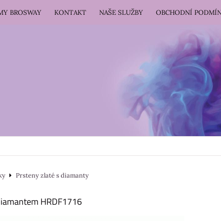
RMY BROSWAY
KONTAKT
NAŠE SLUŽBY
OBCHODNÍ PODMÍ
ky
Prsteny zlaté s diamanty
s diamantem HRDF1716