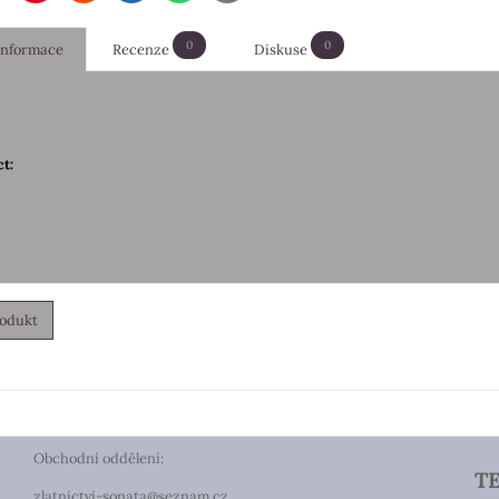
mail
0
0
 informace
Recenze
Diskuse
t:
rodukt
Obchodní oddělení:
T
zlatnictvi-sonata@seznam.cz