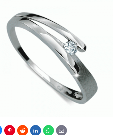
luesky
Pinterest
Reddit
LinkedIn
WhatsApp
E-