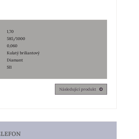
1,70
585/1000
0,060
Kulatý briliantový
Diamant
SI1
Následující produkt
ELEFON