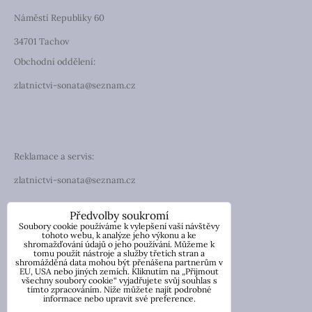
Náměstí Republiky 60
34701 Tachov
Obchodní oddělení:
zlatnictvi-sonata@seznam.cz
Reklamace a servis:
zlatnictvi-sonata@seznam.cz
TELEFON
Předvolby soukromí
Soubory cookie používáme k vylepšení vaší návštěvy
Telefon: +420 774 194 130
tohoto webu, k analýze jeho výkonu a ke
shromažďování údajů o jeho používání. Můžeme k
tomu použít nástroje a služby třetích stran a
IČO: 13854976
shromážděná data mohou být přenášena partnerům v
DIČ: CZ7057181846
EU, USA nebo jiných zemích. Kliknutím na „Přijmout
všechny soubory cookie“ vyjadřujete svůj souhlas s
tímto zpracováním. Níže můžete najít podrobné
Nicole Wetzlerová
informace nebo upravit své preference.