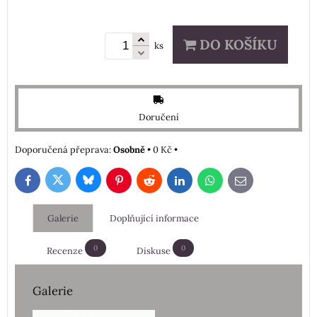
DO KOŠÍKU
ks
Doručení
Osobně
•
0 Kč
•
Bluesky
Twitter
Facebook
Pinterest
Reddit
LinkedIn
WhatsApp
E-
mail
Galerie
Doplňující informace
0
0
Recenze
Diskuse
Galerie