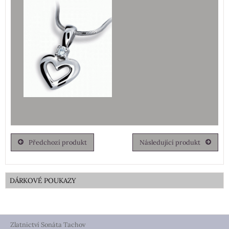
Předchozí produkt
Následující produkt
DÁRKOVÉ POUKAZY
Zlatnictví Sonáta Tachov