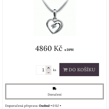
4860 Kč
s DPH
DO KOŠÍKU
ks
Doručení
Osobně
•
0 Kč
•