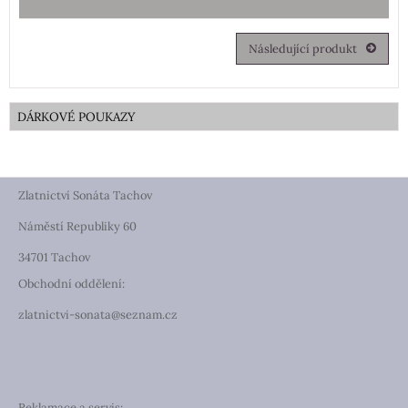
Následující produkt
DÁRKOVÉ POUKAZY
Zlatnictví Sonáta Tachov
Náměstí Republiky 60
34701 Tachov
Obchodní oddělení:
zlatnictvi-sonata@seznam.cz
Reklamace a servis: