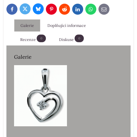
Bluesky
Twitter
Facebook
Pinterest
Reddit
LinkedIn
WhatsApp
E-
mail
Galerie
Doplňující informace
0
0
Recenze
Diskuse
Galerie