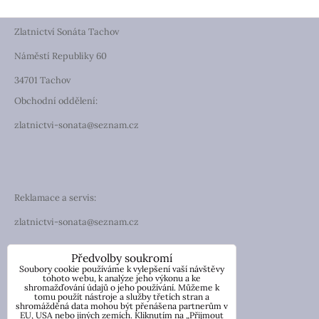
Zlatnictví Sonáta Tachov
Náměstí Republiky 60
34701 Tachov
Obchodní oddělení:
zlatnictvi-sonata@seznam.cz
Reklamace a servis:
zlatnictvi-sonata@seznam.cz
TELEFON
Předvolby soukromí
Soubory cookie používáme k vylepšení vaší návštěvy
Telefon: +420 774 194 130
tohoto webu, k analýze jeho výkonu a ke
shromažďování údajů o jeho používání. Můžeme k
tomu použít nástroje a služby třetích stran a
IČO: 13854976
shromážděná data mohou být přenášena partnerům v
DIČ: CZ7057181846
EU, USA nebo jiných zemích. Kliknutím na „Přijmout