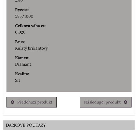
2,80
Ryzost:
585/1000
Celková váha ct:
0,020
Brus:
Kulatý briliantový
Kámen:
Diamant
Kvalita:
SI1
Předchozí produkt
Následující produkt
DÁRKOVÉ POUKAZY