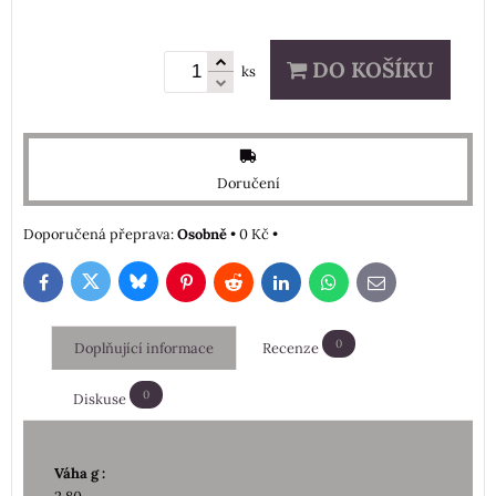
DO KOŠÍKU
ks
Doručení
Osobně
•
0 Kč
•
Bluesky
Twitter
Facebook
Pinterest
Reddit
LinkedIn
WhatsApp
E-
mail
0
Doplňující informace
Recenze
0
Diskuse
Váha g :