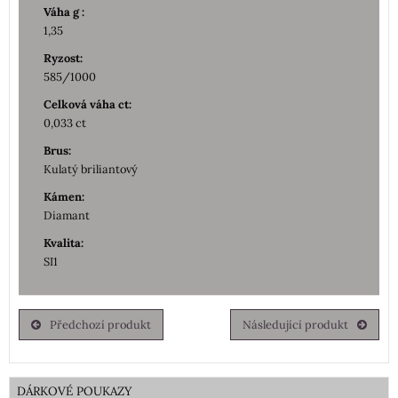
Váha g :
1,35
Ryzost:
585/1000
Celková váha ct:
0,033 ct
Brus:
Kulatý briliantový
Kámen:
Diamant
Kvalita:
SI1
Předchozí produkt
Následující produkt
DÁRKOVÉ POUKAZY