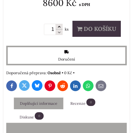
8600 Kč
s DPH
DO KOŠÍKU
ks
Doručení
Osobně
•
0 Kč
•
Bluesky
Twitter
Facebook
Pinterest
Reddit
LinkedIn
WhatsApp
E-
mail
0
Doplňující informace
Recenze
0
Diskuse