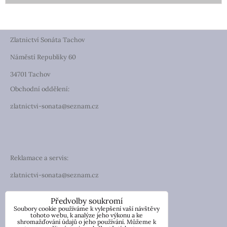
Zlatnictví Sonáta Tachov
Náměstí Republiky 60
34701 Tachov
Obchodní oddělení:
zlatnictvi-sonata@seznam.cz
Reklamace a servis:
zlatnictvi-sonata@seznam.cz
TELEFON
Předvolby soukromí
Soubory cookie používáme k vylepšení vaší návštěvy
Telefon: +420 774 194 130
tohoto webu, k analýze jeho výkonu a ke
shromažďování údajů o jeho používání. Můžeme k