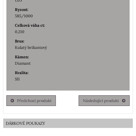
1,05
Ryzost:
585/1000
Celková váha ct:
0,210
Brus:
Kulatý briliantový
Kámen:
Diamant
Kvalita:
SI1
Předchozí produkt
Následující produkt
DÁRKOVÉ POUKAZY