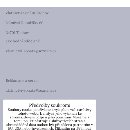
Zlatnictví Sonáta Tachov
Náměstí Republiky 60
34701 Tachov
Obchodní oddělení:
zlatnictvi-sonata@seznam.cz
Reklamace a servis:
zlatnictvi-sonata@seznam.cz
TELEFON
Předvolby soukromí
Soubory cookie používáme k vylepšení vaší návštěvy
Telefon: +420 774 194 130
tohoto webu, k analýze jeho výkonu a ke
shromažďování údajů o jeho používání. Můžeme k
tomu použít nástroje a služby třetích stran a
IČO: 13854976
shromážděná data mohou být přenášena partnerům v
DIČ: CZ7057181846
EU, USA nebo jiných zemích. Kliknutím na „Přijmout