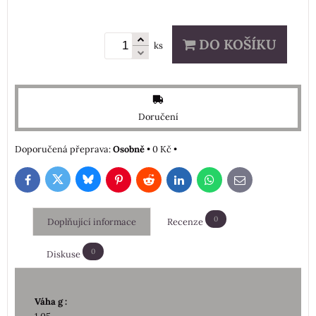
DO KOŠÍKU
ks
Doručení
Osobně
•
0 Kč
•
Bluesky
Twitter
Facebook
Pinterest
Reddit
LinkedIn
WhatsApp
E-
mail
0
Doplňující informace
Recenze
0
Diskuse
Váha g :