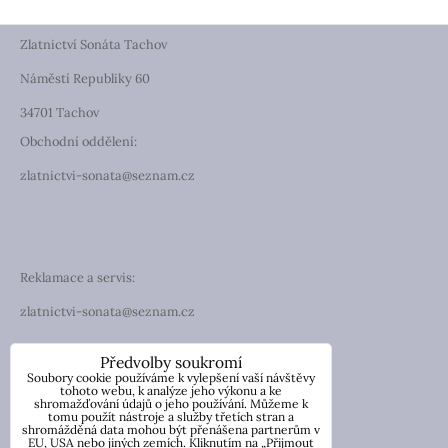
Zlatnictví Sonáta Tachov
Náměstí Republiky 60
34701 Tachov
Obchodní oddělení:
zlatnictvi-sonata@seznam.cz
Reklamace a servis:
zlatnictvi-sonata@seznam.cz
TELEFON
Předvolby soukromí
Soubory cookie používáme k vylepšení vaší návštěvy
Telefon: +420 774 194 130
tohoto webu, k analýze jeho výkonu a ke
shromažďování údajů o jeho používání. Můžeme k
tomu použít nástroje a služby třetích stran a
IČO: 13854976
shromážděná data mohou být přenášena partnerům v
DIČ: CZ7057181846
EU, USA nebo jiných zemích. Kliknutím na „Přijmout