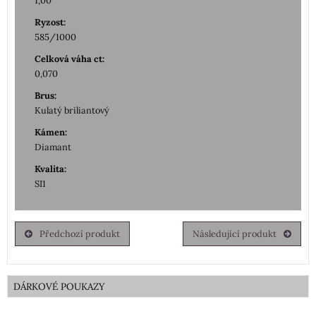
1,00
Ryzost:
585/1000
Celková váha ct:
0,070
Brus:
Kulatý briliantový
Kámen:
Diamant
Kvalita:
SI1
Předchozí produkt
Následující produkt
DÁRKOVÉ POUKAZY