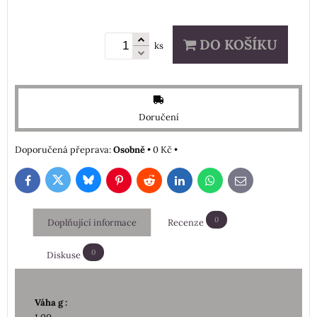
DO KOŠÍKU
ks
Doručení
Osobně
•
0 Kč
•
Bluesky
Twitter
Facebook
Pinterest
Reddit
LinkedIn
WhatsApp
E-
mail
0
Doplňující informace
Recenze
0
Diskuse
Váha g :