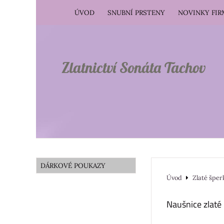
ÚVOD
SNUBNÍ PRSTENY
NOVINKY FI
Zlatnictví Sonáta Tachov
DÁRKOVÉ POUKAZY
Úvod
Zlaté šper
Naušnice zlat