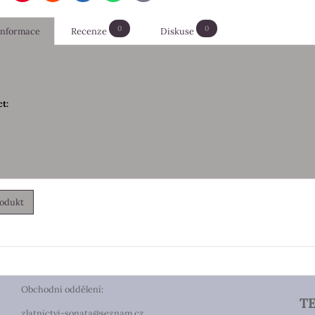
mail
0
0
 informace
Recenze
Diskuse
t:
rodukt
Obchodní oddělení:
T
zlatnictvi-sonata@seznam.cz