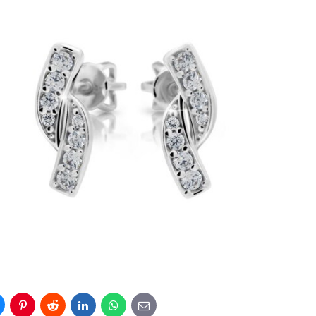
luesky
Pinterest
Reddit
LinkedIn
WhatsApp
E-