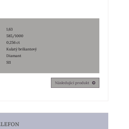
1,63
585/1000
0,256 ct
Kulatý briliantový
Diamant
SI1
Následující produkt
ELEFON