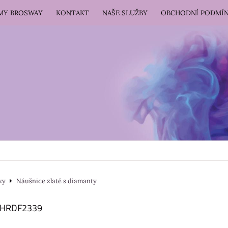
RMY BROSWAY
KONTAKT
NAŠE SLUŽBY
OBCHODNÍ PODMÍ
ky
Náušnice zlaté s diamanty
é HRDF2339