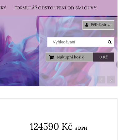
NKY
FORMULÁŘ ODSTOUPENÍ OD SMLOUVY
Přihlásit se
Nákupní košík
0 Kč
124590 Kč
s DPH