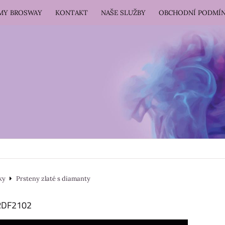
RMY BROSWAY
KONTAKT
NAŠE SLUŽBY
OBCHODNÍ PODMÍ
ky
Prsteny zlaté s diamanty
HRDF2102