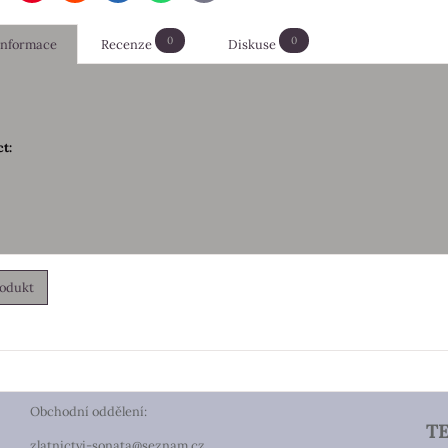
mail
0
0
 informace
Recenze
Diskuse
t:
rodukt
Obchodní oddělení:
T
zlatnictvi-sonata@seznam.cz