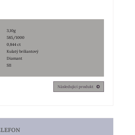
3,10g
585/1000
0,844 ct
Kulatý briliantový
Diamant
SI1
Následující produkt
ELEFON