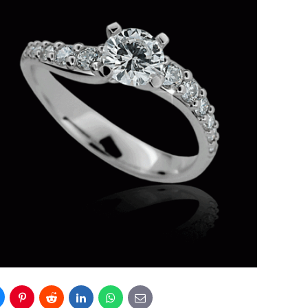
luesky
Pinterest
Reddit
LinkedIn
WhatsApp
E-