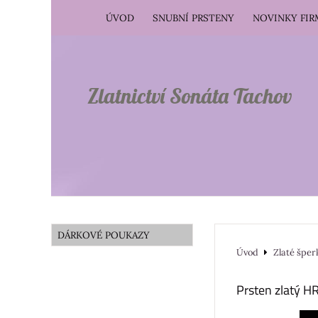
ÚVOD
SNUBNÍ PRSTENY
NOVINKY FI
Zlatnictví Sonáta Tachov
DÁRKOVÉ POUKAZY
Úvod
Zlaté šper
Prsten zlatý 