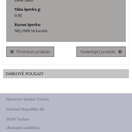
Žluté zlato
Váha šperku g:
0,95
Ryzost šperku:
585/000 14 karátů
Předchozí produkt
Následující produkt
DÁRKOVÉ POUKAZY
Zlatnictví Sonáta Tachov
Náměstí Republiky 60
34701 Tachov
Obchodní oddělení: