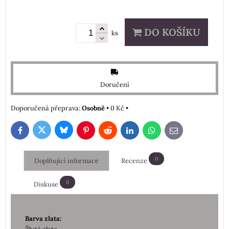
DO KOŠÍKU
ks
Doručení
Osobně
•
0 Kč
•
Bluesky
Twitter
Facebook
Pinterest
Reddit
LinkedIn
WhatsApp
E-
mail
0
Doplňující informace
Recenze
0
Diskuse
Barva zlata: