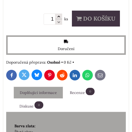
DO KOŠÍKU
ks
Doručení
Osobně
•
0 Kč
•
Bluesky
Twitter
Facebook
Pinterest
Reddit
LinkedIn
WhatsApp
E-
mail
0
Doplňující informace
Recenze
0
Diskuse
Barva zlata: