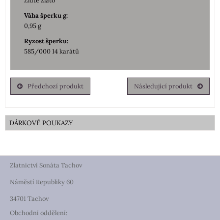
Žluté zlato
Váha šperku g:
0,95 g
Ryzost šperku:
585/000 14 karátů
Předchozí produkt
Následující produkt
DÁRKOVÉ POUKAZY
Zlatnictví Sonáta Tachov
Náměstí Republiky 60
34701 Tachov
Obchodní oddělení: