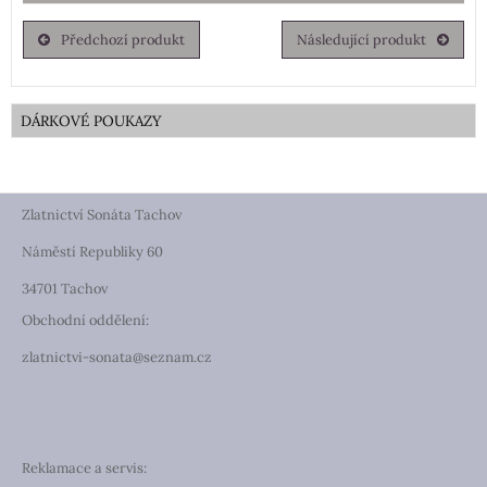
Předchozí produkt
Následující produkt
DÁRKOVÉ POUKAZY
Zlatnictví Sonáta Tachov
Náměstí Republiky 60
34701 Tachov
Obchodní oddělení:
zlatnictvi-sonata@seznam.cz
Reklamace a servis: