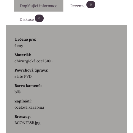
0
Doplňující informace
Recenze
0
Diskuse
Určeno pro:
ženy
Materiál:
chirurgická ocel 316L
Povrchová úprava:
zlaté PVD
Barva kamenů:
bílá
Zapínání:
ocelová karabina
Brosway:
BCONF38B.jpg