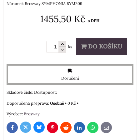
Náramek Brosway SYMPHONIA BYM209
1455,50 Kč
s DPH
DO KOŠÍKU
ks
Doručení
Skladové číslo:
Dostupnost:
Osobně
•
0 Kč
•
Výrobce:
Brosway
Bluesky
Twitter
Facebook
Pinterest
Reddit
LinkedIn
WhatsApp
E-
mail