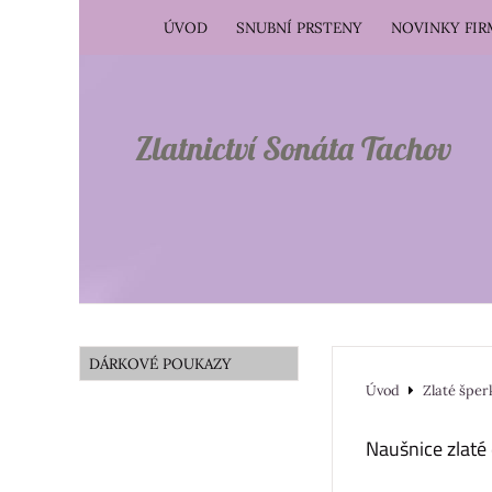
ÚVOD
SNUBNÍ PRSTENY
NOVINKY FI
Zlatnictví Sonáta Tachov
DÁRKOVÉ POUKAZY
Úvod
Zlaté šper
Naušnice zlaté