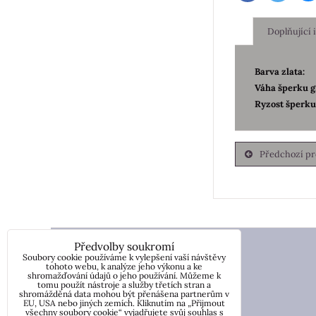
Doplňující
Barva zlata:
Váha šperku g
Ryzost šperku
Předchozí p
Zlatnictví Sonáta Tachov
Předvolby soukromí
Soubory cookie používáme k vylepšení vaší návštěvy
Náměstí Republiky 60
tohoto webu, k analýze jeho výkonu a ke
shromažďování údajů o jeho používání. Můžeme k
tomu použít nástroje a služby třetích stran a
34701 Tachov
shromážděná data mohou být přenášena partnerům v
EU, USA nebo jiných zemích. Kliknutím na „Přijmout
všechny soubory cookie“ vyjadřujete svůj souhlas s