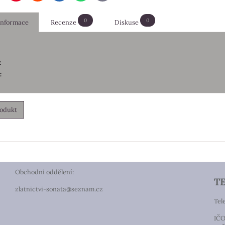
mail
0
0
 informace
Recenze
Diskuse
:
:
rodukt
Obchodní oddělení:
T
zlatnictvi-sonata@seznam.cz
Tel
IČO