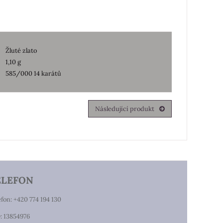
Žluté zlato
1,10 g
585/000 14 karátů
Následující produkt
ELEFON
efon: +420 774 194 130
: 13854976