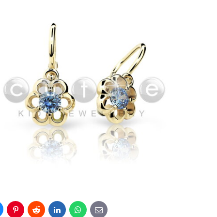
luesky
Pinterest
Reddit
LinkedIn
WhatsApp
E-