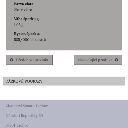
Barva zlata:
Žluté zlato
Váha šperku g:
1,05 g
Ryzost šperku:
585/000 14 karátů
Předchozí produkt
Následující produkt
DÁRKOVÉ POUKAZY
Zlatnictví Sonáta Tachov
Náměstí Republiky 60
34701 Tachov