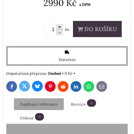
2990 Kč
s DPH
DO KOŠÍKU
ks
Doručení
Osobně
•
0 Kč
•
Bluesky
Twitter
Facebook
Pinterest
Reddit
LinkedIn
WhatsApp
E-
mail
0
Doplňující informace
Recenze
0
Diskuse