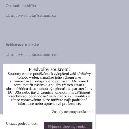
Obchodní oddělení:
zlatnictvi-sonata@seznam.cz
Reklamace a servis:
zlatnictvi-sonata@seznam.cz
TELEFON
Předvolby soukromí
Soubory cookie používáme k vylepšení vaší návštěvy
Telefon: +420 774 194 130
tohoto webu, k analýze jeho výkonu a ke
shromažďování údajů o jeho používání. Můžeme k
tomu použít nástroje a služby třetích stran a
IČO: 13854976
shromážděná data mohou být přenášena partnerům v
DIČ: CZ7057181846
EU, USA nebo jiných zemích. Kliknutím na „Přijmout
všechny soubory cookie“ vyjadřujete svůj souhlas s
tímto zpracováním. Níže můžete najít podrobné
Nicole Wetzlerová
informace nebo upravit své preference.
Ve Vilkách 1967, Tachov
Zásady ochrany soukromí
Předvolby soukromí
Zásady ochrany soukromí
Ukázat podrobnosti
Přijmout všechny cookies