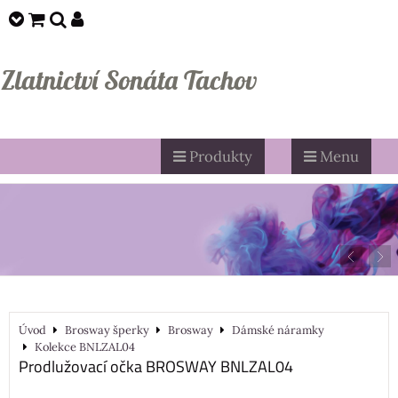
Zlatnictví Sonáta Tachov
Produkty
Menu
Úvod
Brosway šperky
Brosway
Dámské náramky
Kolekce BNLZAL04
Prodlužovací očka BROSWAY BNLZAL04