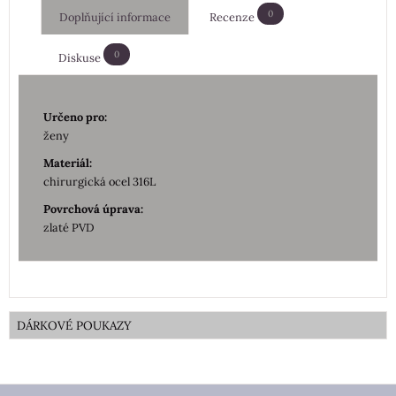
0
Doplňující informace
Recenze
0
Diskuse
Určeno pro:
ženy
Materiál:
chirurgická ocel 316L
Povrchová úprava:
zlaté PVD
DÁRKOVÉ POUKAZY