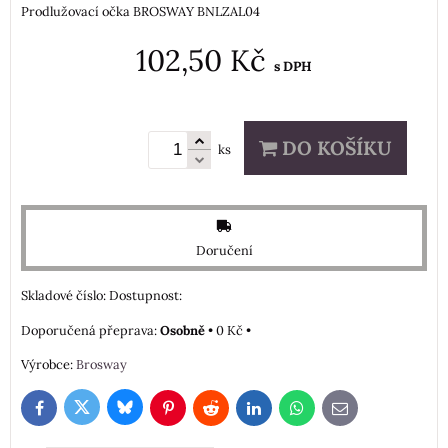
Prodlužovací očka BROSWAY BNLZAL04
102,50 Kč
s DPH
DO KOŠÍKU
ks
Doručení
Skladové číslo:
Dostupnost:
Osobně
•
0 Kč
•
Výrobce:
Brosway
Bluesky
Twitter
Facebook
Pinterest
Reddit
LinkedIn
WhatsApp
E-
mail