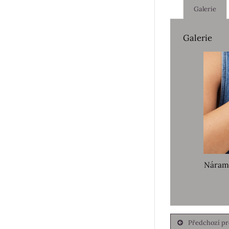
Galerie
Galerie
Náram
Předchozí p