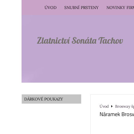
ÚVOD
SNUBNÍ PRSTENY
NOVINKY FI
Zlatnictví Sonáta Tachov
DÁRKOVÉ POUKAZY
Úvod
Brosway š
Náramek Bros