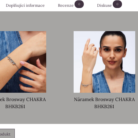
0
0
Doplňující informace
Recenze
Diskuse
ek Brosway CHAKRA
Náramek Brosway CHAKRA
BHKB261
BHKB261
rodukt