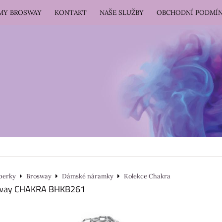
RMY BROSWAY
KONTAKT
NAŠE SLUŽBY
OBCHODNÍ PODMÍ
perky
Brosway
Dámské náramky
Kolekce Chakra
way CHAKRA BHKB261