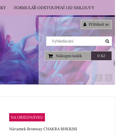
NKY
FORMULÁŘ ODSTOUPENÍ OD SMLOUVY
Přihlásit se
Nákupní košík
0 Kč
NA OBJEDNÁVKU
Náramek Brosway CHAKRA BHKB261