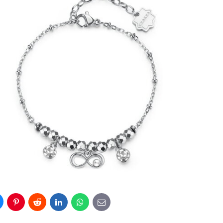
luesky
Pinterest
Reddit
LinkedIn
WhatsApp
E-
mail