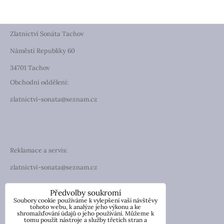
Zlatnictví Sonáta Tachov
Náměstí Republiky 60
34701 Tachov
Obchodní oddělení:
zlatnictvi-sonata@seznam.cz
Reklamace a servis:
zlatnictvi-sonata@seznam.cz
TELEFON
Předvolby soukromí
Soubory cookie používáme k vylepšení vaší návštěvy
Telefon: +420 774 194 130
tohoto webu, k analýze jeho výkonu a ke
shromažďování údajů o jeho používání. Můžeme k
tomu použít nástroje a služby třetích stran a
IČO: 13854976