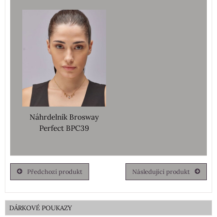
Náhrdelník Brosway
Perfect BPC39
Předchozí produkt
Následující produkt
DÁRKOVÉ POUKAZY