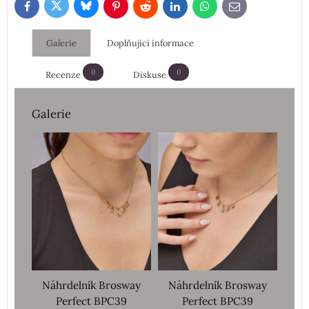
Bluesky
Twitter
Facebook
Pinterest
Reddit
LinkedIn
WhatsApp
E-
mail
Galerie
Doplňující informace
0
0
Recenze
Diskuse
Galerie
Náhrdelník Brosway
Náhrdelník Brosway
Perfect BPC39
Perfect BPC39