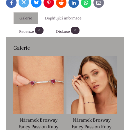
Bluesky
Twitter
Facebook
Pinterest
Reddit
LinkedIn
WhatsApp
E-
mail
Galerie
Doplňující informace
0
0
Recenze
Diskuse
Galerie
Náramek Brosway
Náramek Brosway
Fancy Passion Ruby
Fancy Passion Ruby