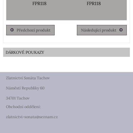
FPR118
FPR118
Předchozí produkt
Následující produkt
DÁRKOVÉ POUKAZY
Zlatnictví Sonáta Tachov
Náměstí Republiky 60
34701 Tachov
Obchodní oddělení:
zlatnictvi-sonata@seznam.cz