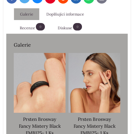
mail
Galerie
Doplňující informace
0
0
Recenze
Diskuse
Galerie
Prsten Brosway
Prsten Brosway
Fancy Mistery Black
Fancy Mistery Black
FMB125- 1 Ks
FMB125- 1 Ks