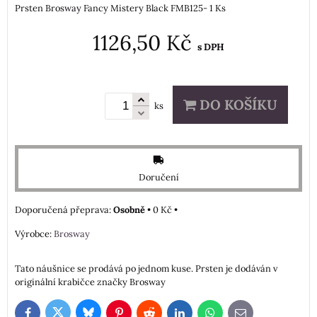
Prsten Brosway Fancy Mistery Black FMB125- 1 Ks
1126,50 Kč
s DPH
DO KOŠÍKU
ks
Doručení
Osobně
•
0 Kč
•
Výrobce:
Brosway
Tato náušnice se prodává po jednom kuse. Prsten je dodáván v
originální krabičce značky Brosway
Bluesky
Twitter
Facebook
Pinterest
Reddit
LinkedIn
WhatsApp
E-