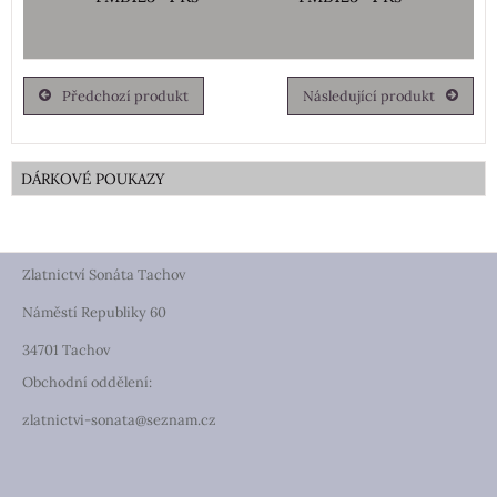
Předchozí produkt
Následující produkt
DÁRKOVÉ POUKAZY
Zlatnictví Sonáta Tachov
Náměstí Republiky 60
34701 Tachov
Obchodní oddělení:
zlatnictvi-sonata@seznam.cz