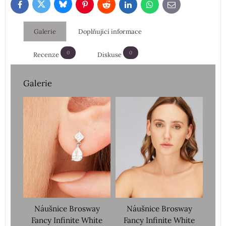
Bluesky
Twitter
Facebook
Pinterest
Reddit
LinkedIn
WhatsApp
E-
mail
Galerie
Doplňující informace
0
0
Recenze
Diskuse
Galerie
Náušnice Brosway
Náušnice Brosway
Fancy Infinite White
Fancy Infinite White