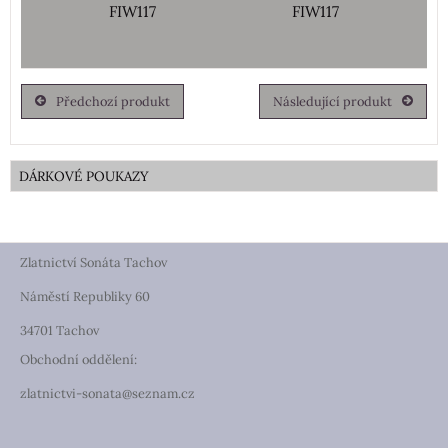
FIW117
FIW117
Předchozí produkt
Následující produkt
DÁRKOVÉ POUKAZY
Zlatnictví Sonáta Tachov
Náměstí Republiky 60
34701 Tachov
Obchodní oddělení:
zlatnictvi-sonata@seznam.cz