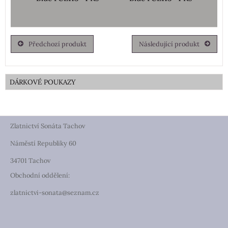
Předchozí produkt
Následující produkt
DÁRKOVÉ POUKAZY
Zlatnictví Sonáta Tachov
Náměstí Republiky 60
34701 Tachov
Obchodní oddělení:
zlatnictvi-sonata@seznam.cz