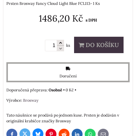
Prsten Brosway Fancy Cloud Light Blue FCL113- 1 Ks
1486,20 Kč
s DPH
DO KOŠÍKU
ks
Doručení
Osobně
•
0 Kč
•
Výrobce:
Brosway
Tato náušnice se prodává po jednom kuse. Prsten je dodáván v
originální krabičce značky Brosway
Bluesky
Twitter
Facebook
Pinterest
Reddit
LinkedIn
WhatsApp
E-