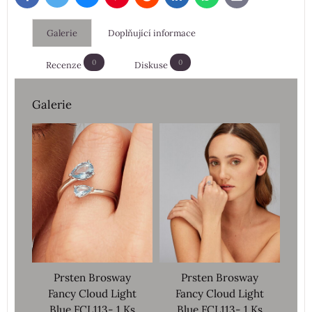
mail
Galerie
Doplňující informace
0
0
Recenze
Diskuse
Galerie
Prsten Brosway
Prsten Brosway
Fancy Cloud Light
Fancy Cloud Light
Blue FCL113- 1 Ks
Blue FCL113- 1 Ks