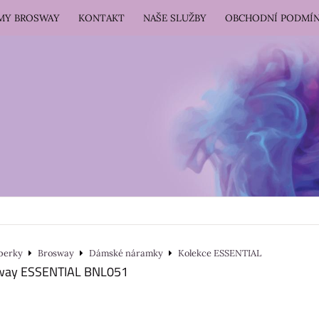
RMY BROSWAY
KONTAKT
NAŠE SLUŽBY
OBCHODNÍ PODMÍ
perky
Brosway
Dámské náramky
Kolekce ESSENTIAL
way ESSENTIAL BNL051