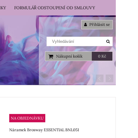
NKY
FORMULÁŘ ODSTOUPENÍ OD SMLOUVY
Přihlásit se
Nákupní košík
0 Kč
NA OBJEDNÁVKU
Náramek Brosway ESSENTIAL BNL051