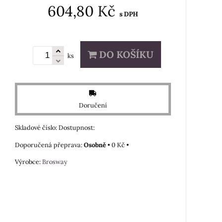
604,80 Kč
s DPH
DO KOŠÍKU
ks
Doručení
Skladové číslo:
Dostupnost:
Osobně
•
0 Kč
•
Výrobce:
Brosway