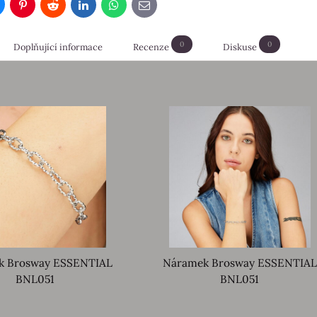
luesky
Pinterest
Reddit
LinkedIn
WhatsApp
E-
mail
0
0
Doplňující informace
Recenze
Diskuse
k Brosway ESSENTIAL
Náramek Brosway ESSENTIAL
BNL051
BNL051