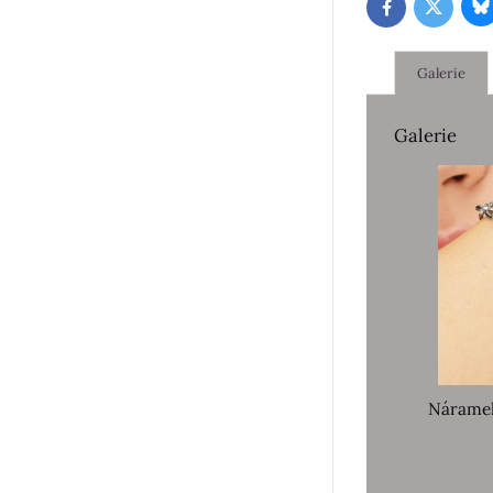
B
Twitter
Facebook
Galerie
Galerie
Nárame