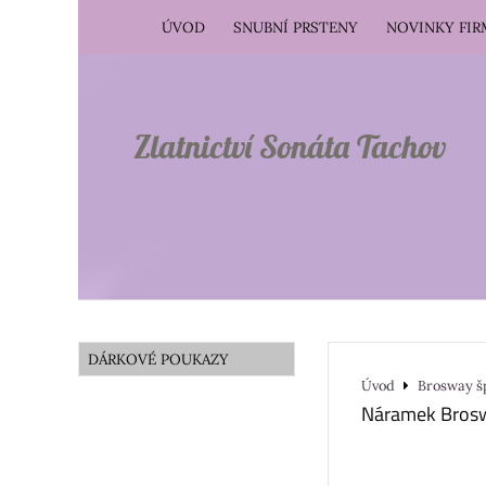
ÚVOD
SNUBNÍ PRSTENY
NOVINKY FI
Zlatnictví Sonáta Tachov
DÁRKOVÉ POUKAZY
Úvod
Brosway š
Náramek Bros