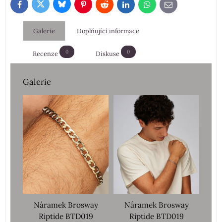
Bluesky
Twitter
Facebook
Pinterest
Reddit
LinkedIn
WhatsApp
E-
mail
Galerie
Doplňující informace
0
0
Recenze
Diskuse
Galerie
Náramek Brosway
Náramek Brosway
Riptide BTD019
Riptide BTD019