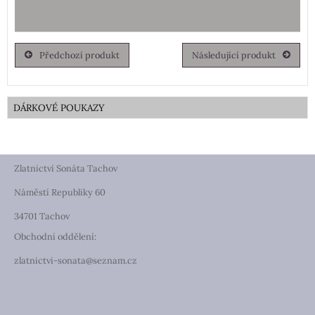
Předchozí produkt
Následující produkt
DÁRKOVÉ POUKAZY
Zlatnictví Sonáta Tachov
Náměstí Republiky 60
34701 Tachov
Obchodní oddělení:
zlatnictvi-sonata@seznam.cz