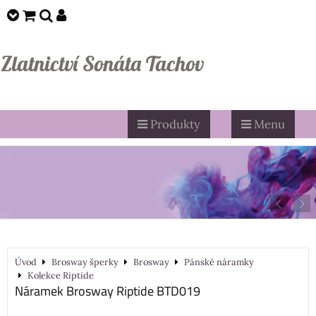
Zlatnictví Sonáta Tachov
Produkty
Menu
Úvod
Brosway šperky
Brosway
Pánské náramky
Kolekce Riptide
Náramek Brosway Riptide BTD019