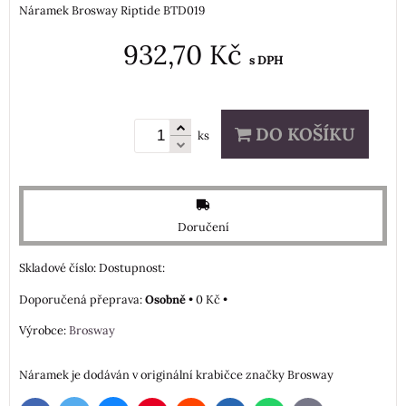
Náramek Brosway Riptide BTD019
932,70 Kč
s DPH
DO KOŠÍKU
ks
Doručení
Skladové číslo:
Dostupnost:
Osobně
•
0 Kč
•
Výrobce:
Brosway
Náramek je dodáván v originální krabičce značky Brosway